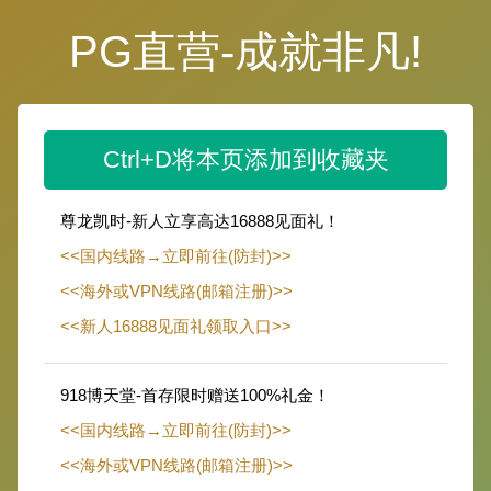
PG直营-成就非凡!
Ctrl+D将本页添加到收藏夹
尊龙凯时-新人立享高达16888见面礼！
<<国内线路→立即前往(防封)>>
<<海外或VPN线路(邮箱注册)>>
<<新人16888见面礼领取入口>>
918博天堂-首存限时赠送100%礼金！
<<国内线路→立即前往(防封)>>
<<海外或VPN线路(邮箱注册)>>